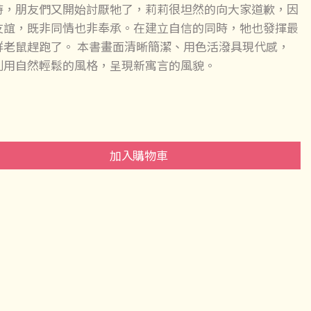
時，朋友們又開始討厭牠了，莉莉很坦然的向大家道歉，因
友誼，既非同情也非奉承。在建立自信的同時，牠也發揮最
群老鼠趕跑了。 本書畫面清晰簡潔、用色活潑具現代感，
利用自然輕鬆的風格，呈現新寓言的風貌。
加入購物車