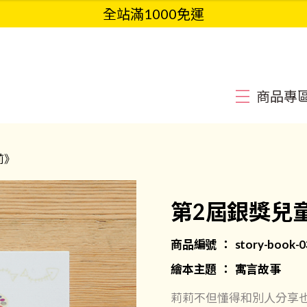
全站滿1000免運
商品專
莉》
第2屆銀獎兒
商品編號 ： story-book-0
繪本主題 ： 寓言故事
莉莉不但懂得和別人分享