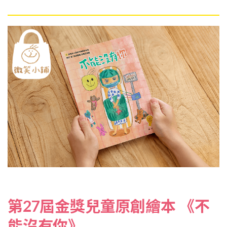
第27屆金獎兒童原創繪本 《不
能沒有你》