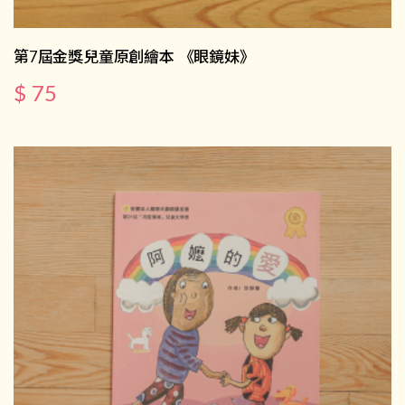
第7屆金獎兒童原創繪本 《眼鏡妹》
$ 75