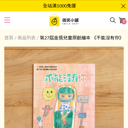
全站滿1000免運
0
首頁
/
商品列表
/
第27屆金獎兒童原創繪本 《不能沒有你》