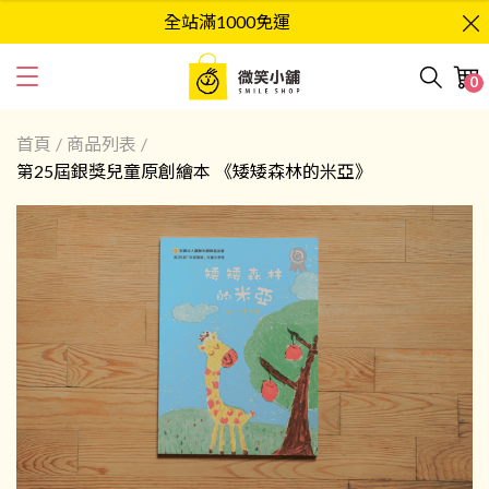
全站滿1000免運
0
首頁
/
商品列表
/
第25屆銀獎兒童原創繪本 《矮矮森林的米亞》