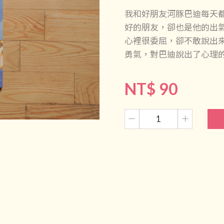
我和好朋友河豚巴迪每天
好的朋友，卻也是他的出
心裡很委屈，卻不敢說出
勇氣，對巴迪說出了心理
NT$ 90