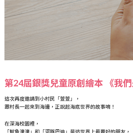
第24屆銀獎兒童原創繪本 《我
這次再度邀請到小村民「萱萱」，
跟村長一起來到海邊，正說起海底世界的故事唷！
在深海校園裡，
「魷魚潼潼」和「河豚巴迪」是這世界上最要好的朋友，