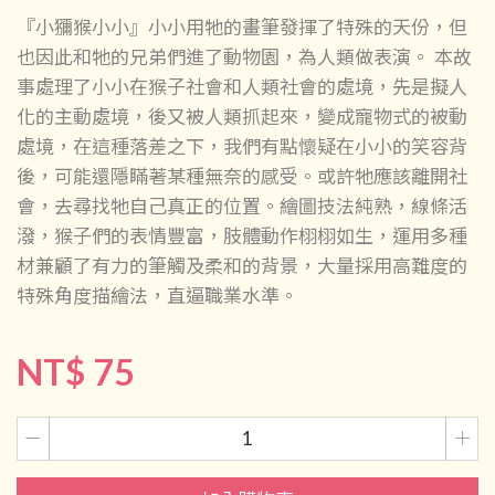
『小獼猴小小』小小用牠的畫筆發揮了特殊的天份，但
也因此和牠的兄弟們進了動物園，為人類做表演。 本故
事處理了小小在猴子社會和人類社會的處境，先是擬人
化的主動處境，後又被人類抓起來，變成寵物式的被動
處境，在這種落差之下，我們有點懷疑在小小的笑容背
後，可能還隱瞞著某種無奈的感受。或許牠應該離開社
會，去尋找牠自己真正的位置。繪圖技法純熟，線條活
潑，猴子們的表情豐富，肢體動作栩栩如生，運用多種
材兼顧了有力的筆觸及柔和的背景，大量採用高難度的
特殊角度描繪法，直逼職業水準。
NT$ 75