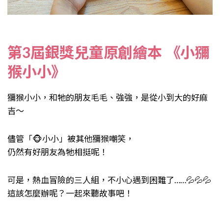
第3屆銀獎兒童原創繪本 《小獼
猴小小》
獼猴小小，和牠的朋友毛毛、強強，是從小到大的好麻
吉～
儘管「🐵小小」被其他獼猴嘲笑，
仍然有好朋友為牠相挺呢！
可是，熱血冒險的三人組，不小心遇到困難了……💦💦💦
這該怎麼辦呢？一起來聽故事吧！