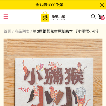
全站滿1000免運
0
首頁
/
商品列表
/
第3屆銀獎兒童原創繪本 《小獼猴小小》