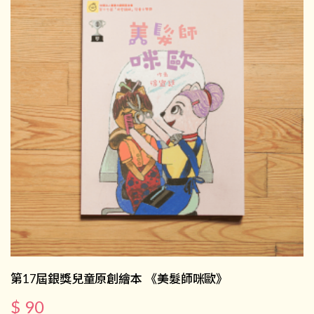
第17屆銀獎兒童原創繪本 《美髮師咪歐》
$ 90