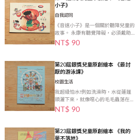
小子》
自我認同
《音速小子》是一個關於聽障兒童的
故事。 永康有聽覺障礙，必須戴助
聽器上學，他很明顯「和別人不一
NT$ 90
樣」，很難融入團體。 幸好在老師
引導下，同學都學習接納他；老師和
同學的愛與鼓勵，是最好的「藥」，
第20屆銀獎兒童原創繪本 《最討
他不再自卑、傷心，從課業到賽跑，
厭的游泳課》
都有好表現⋯⋯
校園生活
我超級怕水!例如洗澡時，水從蓮蓬
頭灑下來，就像噁心的毛毛蟲落在身
上，真可怕!不知道為什麼鄰居大姊
NT$ 90
姊都說游泳玩水好開心? 升小一選才
藝課時，媽媽說:「你既然這麼怕
水，要不要先學游泳呢?」 經過一次
第23屆銀獎兒童原創繪本 《我的
一次的練習，我開始不怕水，還愛上
夢不落地》