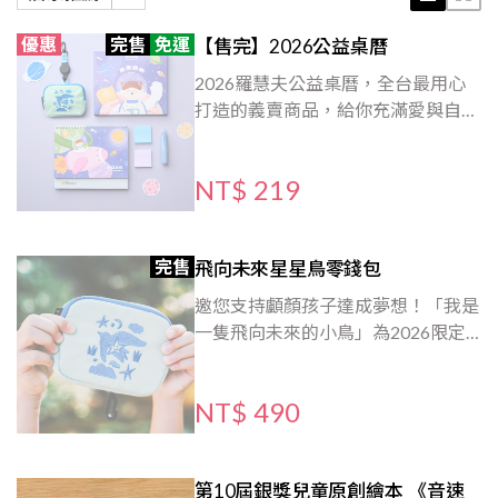
優惠
完售
免運
【售完】2026公益桌曆
2026羅慧夫公益桌曆，全台最用心
打造的義賣商品，給你充滿愛與自信
的每一天，數量有限千萬別錯過！連
續發行第22年，邀請台灣以及海外的
NT$ 219
顱顏患者參加，邀請孩子繪製出自己
的成長故事，並公開頒獎，幫助孩子
建立自信心和勇氣。
完售
飛向未來星星鳥零錢包
邀您支持顱顏孩子達成夢想！「我是
一隻飛向未來的小鳥」為2026限定
商品，羅慧夫獨家插畫師刺繡，圖案
精美可愛，星星代表目標與未來理想
NT$ 490
的象徵，小小的顱顏孩子充滿勇氣，
就像鳥兒般努力飛向天上那顆星星！
這不只是零錢包，是裝著夢的小宇
第10屆銀獎兒童原創繪本 《音速
宙。