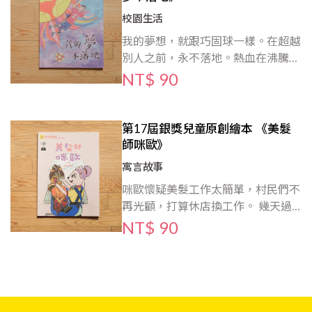
了游泳。考過一關又一關的晉級考
校園生活
試，現在正朝我 最愛的蝶式前進，
我的夢想，就跟巧固球一樣。在超越
加油!
別人之前，永不落地。熱血在沸騰，
鬥志在昂揚，理想在啟航，汗水在揮
NT$ 90
灑，這就是我的青春時代。本書的小
主角，喜歡的運動很特別唷。他跟著
學校的球隊，到其他縣市比賽，還一
第17屆銀獎兒童原創繪本 《美髮
起外宿呢！他們比賽過程中，發生了
師咪歐》
什麼故事呢？他們打的球又是什麼球
寓言故事
呢？快來一起看故事，找答案吧！
咪歐懷疑美髮工作太簡單，村民們不
再光顧，打算休店換工作。 幾天過
去了，松鼠媽媽、白羊先生、馬老師
NT$ 90
來到咪歐髮廊，七嘴八舌討論咪歐發
生什麼事? 咪歐回來後發現，松鼠媽
媽要燙髮、白羊先生要剪髮、馬老師
要設計髮型，原來照顧每個村民的頭
髮是件幸福的事!